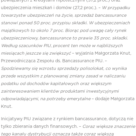
powiązanych z kredytami hipotecznymi (37,2 proc.) oraz
ubezpieczenia mieszkań i domów (27,2 proc.). –
W przypadku
towarzystw ubezpieczeń na życie, sprzedaż bancassurance
stanowi ponad 50 proc. przypisu składki. W ubezpieczeniach
majątkowych to około 7 proc. Biorąc pod uwagę cały rynek
ubezpieczeniowy, bancassurance to prawie 35 proc. składki.
Według szacunków PIU, procent ten może w najbliższych
miesiącach jeszcze się zwiększyć
– wyjaśnia Małgorzata Knut,
Przewodnicząca Zespołu ds. Bancassurance PIU. –
Spodziewamy się wzrostu sprzedaży polisolokat, co wynika
przede wszystkim z planowanej zmiany zasad w naliczaniu
podatku od dochodów kapitałowych oraz większym
zainteresowaniem klientów produktami inwestycyjnymi
odpowiadającymi, na potrzeby emerytalne
– dodaje Małgorzata
Knut.
Inicjatywy PIU związane z rynkiem bancassurance, dotyczą nie
tylko zbierania danych finansowych. –
Coraz większe znaczenie
tego kanału dystrybucji oznacza także coraz większą