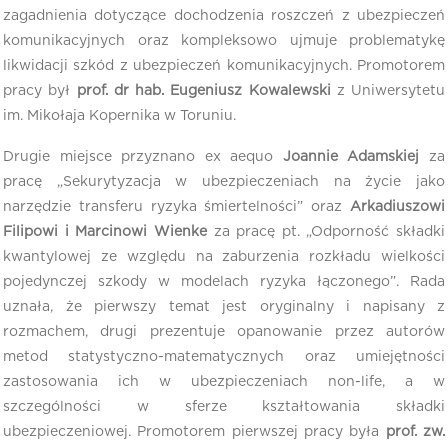
zagadnienia dotyczące dochodzenia roszczeń z ubezpieczeń
komunikacyjnych oraz kompleksowo ujmuje problematykę
likwidacji szkód z ubezpieczeń komunikacyjnych. Promotorem
pracy był
prof. dr hab. Eugeniusz Kowalewski
z Uniwersytetu
im. Mikołaja Kopernika w Toruniu.
Drugie miejsce przyznano ex aequo
Joannie Adamskiej
za
pracę „Sekurytyzacja w ubezpieczeniach na życie jako
narzędzie transferu ryzyka śmiertelności” oraz
Arkadiuszowi
Filipowi i Marcinowi Wienke
za pracę pt. „Odporność składki
kwantylowej ze względu na zaburzenia rozkładu wielkości
pojedynczej szkody w modelach ryzyka łączonego”. Rada
uznała, że pierwszy temat jest oryginalny i napisany z
rozmachem, drugi prezentuje opanowanie przez autorów
metod statystyczno-matematycznych oraz umiejętności
zastosowania ich w ubezpieczeniach non-life, a w
szczególności w sferze kształtowania składki
ubezpieczeniowej. Promotorem pierwszej pracy była
prof. zw.