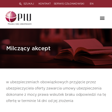
SZUKAJ
KONTAKT
SERWIS CZŁONKOWSKI
EN
Milczący akcept
w ubezpieczeniach obowiązkowych przyjęcie przez
ubezpieczyciela oferty zawarcia umowy ubezpieczenia
dokonane z mocy prawa wskutek braku odpowiedzi na tę
ofertę w terminie 14 dni od jej złożenia