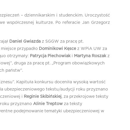
zpieczeń – dziennikarskim i studenckim. Uroczystość
we współczesnej kulturze. Po referacie Jan Grzegorz
zajął
Daniel Gwiazda
z SGGW za pracę pt.
 miejsce przypadło
Dominikowi Kęsce
z WPiA UW za
quo otrzymały:
Patrycja Piechowiak
i
Martyna Roszak
z
iowej”, druga za pracę pt. „Program obowiązkowych
ch państw”.
iznesu”. Kapituła konkursu doceniła wysoką wartość
dla ubezpieczeniowego tekstu/audycji roku przyznano
eczeniowej i
Reginie Skibińskiej
, za przekrojowe teksty
t roku przyznano
Alinie Treptow
za teksty
entne podejmowanie tematyki ubezpieczeniowej w