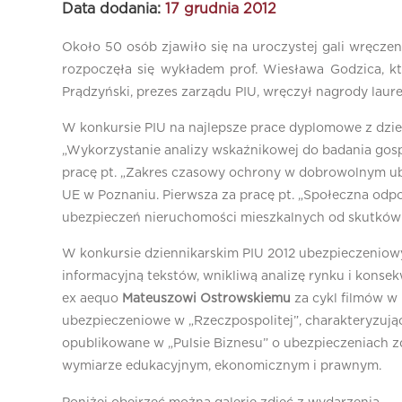
Data dodania:
17 grudnia 2012
Około 50 osób zjawiło się na uroczystej gali wręcz
rozpoczęła się wykładem prof. Wiesława Godzica, kt
Prądzyński, prezes zarządu PIU, wręczył nagrody lau
W konkursie PIU na najlepsze prace dyplomowe z dzie
„Wykorzystanie analizy wskaźnikowej do badania gos
pracę pt. „Zakres czasowy ochrony w dobrowolnym ube
UE w Poznaniu. Pierwsza za pracę pt. „Społeczna odp
ubezpieczeń nieruchomości mieszkalnych od skutków k
W konkursie dziennikarskim PIU 2012 ubezpieczeniow
informacyjną tekstów, wnikliwą analizę rynku i kons
ex aequo
Mateuszowi Ostrowskiemu
za cykl filmów w 
ubezpieczeniowe w „Rzeczpospolitej”, charakteryzują
opublikowane w „Pulsie Biznesu” o ubezpieczeniach 
wymiarze edukacyjnym, ekonomicznym i prawnym.