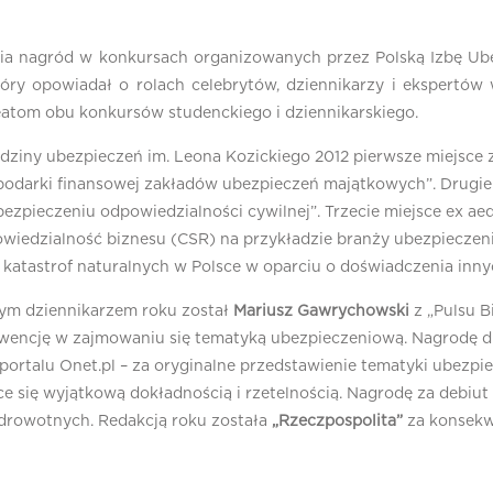
enia nagród w konkursach organizowanych przez Polską Izbę Ube
óry opowiadał o rolach celebrytów, dziennikarzy i ekspertów 
reatom obu konkursów studenckiego i dziennikarskiego.
dziny ubezpieczeń im. Leona Kozickiego 2012 pierwsze miejsce 
podarki finansowej zakładów ubezpieczeń majątkowych”. Drugie
zpieczeniu odpowiedzialności cywilnej”. Trzecie miejsce ex ae
owiedzialność biznesu (CSR) na przykładzie branży ubezpieczen
atastrof naturalnych w Polsce w oparciu o doświadczenia inny
ym dziennikarzem roku został
Mariusz Gawrychowski
z „Pulsu B
ekwencję w zajmowaniu się tematyką ubezpieczeniową. Nagrodę 
portalu Onet.pl – za oryginalne przedstawienie tematyki ubezpi
ce się wyjątkową dokładnością i rzetelnością. Nagrodę za debiu
zdrowotnych. Redakcją roku została
„Rzeczpospolita”
za konsekw