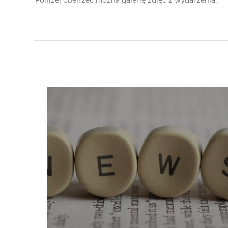
Poniżej obejrzeć można galerię zdjęć z wydarzenia.