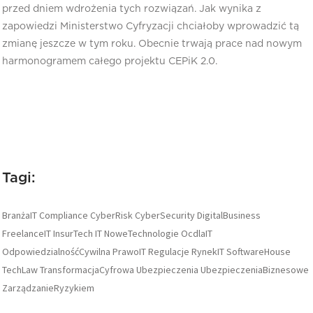
przed dniem wdrożenia tych rozwiązań. Jak wynika z
zapowiedzi Ministerstwo Cyfryzacji chciałoby wprowadzić tą
zmianę jeszcze w tym roku. Obecnie trwają prace nad nowym
harmonogramem całego projektu CEPiK 2.0.
Tagi:
BranżaIT
Compliance
CyberRisk
CyberSecurity
DigitalBusiness
FreelanceIT
InsurTech
IT
NoweTechnologie
OcdlaIT
OdpowiedzialnośćCywilna
PrawoIT
Regulacje
RynekIT
SoftwareHouse
TechLaw
TransformacjaCyfrowa
Ubezpieczenia
UbezpieczeniaBiznesowe
ZarządzanieRyzykiem