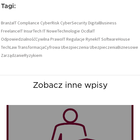
Tagi:
BranżaIT
Compliance
CyberRisk
CyberSecurity
DigitalBusiness
FreelanceIT
InsurTech
IT
NoweTechnologie
OcdlaIT
OdpowiedzialnośćCywilna
PrawoIT
Regulacje
RynekIT
SoftwareHouse
TechLaw
TransformacjaCyfrowa
Ubezpieczenia
UbezpieczeniaBiznesowe
ZarządzanieRyzykiem
Zobacz inne wpisy