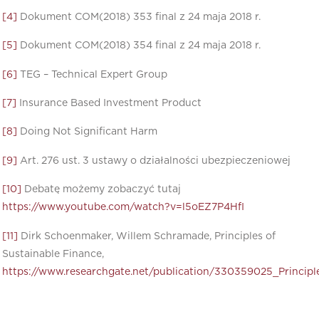
[4]
Dokument COM(2018) 353 final z 24 maja 2018 r.
[5]
Dokument COM(2018) 354 final z 24 maja 2018 r.
[6]
TEG – Technical Expert Group
[7]
Insurance Based Investment Product
[8]
Doing Not Significant Harm
[9]
Art. 276 ust. 3 ustawy o działalności ubezpieczeniowej
[10]
Debatę możemy zobaczyć tutaj
https://www.youtube.com/watch?v=l5oEZ7P4HfI
[11]
Dirk Schoenmaker, Willem Schramade, Principles of
Sustainable Finance,
https://www.researchgate.net/publication/330359025_Principl