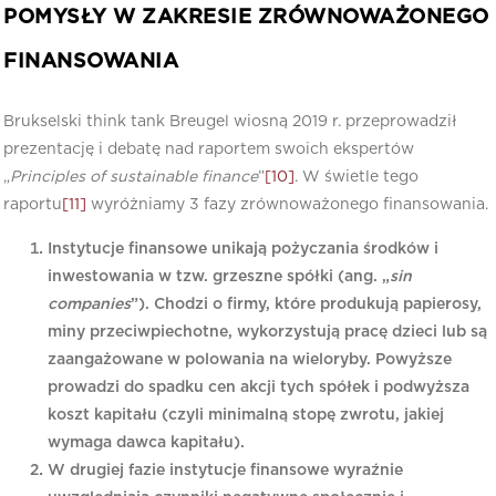
POMYSŁY W ZAKRESIE ZRÓWNOWAŻONEGO
FINANSOWANIA
Brukselski think tank Breugel wiosną 2019 r. przeprowadził
prezentację i debatę nad raportem swoich ekspertów
„
Principles of sustainable finance
”
[10]
. W świetle tego
raportu
[11]
wyróżniamy 3 fazy zrównoważonego finansowania.
Instytucje finansowe unikają pożyczania środków i
inwestowania w tzw. grzeszne spółki (ang. „
sin
companies
”). Chodzi o firmy, które produkują papierosy,
miny przeciwpiechotne, wykorzystują pracę dzieci lub są
zaangażowane w polowania na wieloryby. Powyższe
prowadzi do spadku cen akcji tych spółek i podwyższa
koszt kapitału (czyli minimalną stopę zwrotu, jakiej
wymaga dawca kapitału).
W drugiej fazie instytucje finansowe wyraźnie