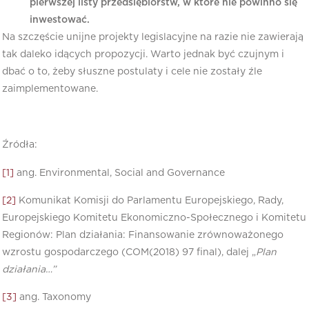
pierwszej listy przedsiębiorstw, w które nie powinno się
inwestować.
Na szczęście unijne projekty legislacyjne na razie nie zawierają
tak daleko idących propozycji. Warto jednak być czujnym i
dbać o to, żeby słuszne postulaty i cele nie zostały źle
zaimplementowane.
Źródła:
[1]
ang. Environmental, Social and Governance
[2]
Komunikat Komisji do Parlamentu Europejskiego, Rady,
Europejskiego Komitetu Ekonomiczno-Społecznego i Komitetu
Regionów: Plan działania: Finansowanie zrównoważonego
wzrostu gospodarczego (COM(2018) 97 final), dalej „
Plan
działania…”
[3]
ang. Taxonomy