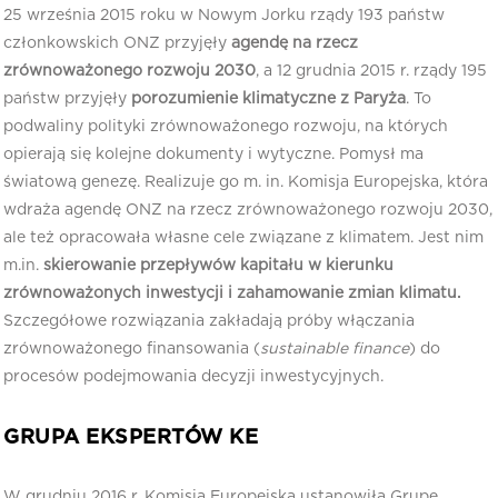
25 września 2015 roku w Nowym Jorku rządy 193 państw
członkowskich ONZ przyjęły
agendę na rzecz
zrównoważonego rozwoju 2030
, a 12 grudnia 2015 r. rządy 195
państw przyjęły
porozumienie klimatyczne z Paryża
. To
podwaliny polityki zrównoważonego rozwoju, na których
opierają się kolejne dokumenty i wytyczne. Pomysł ma
światową genezę. Realizuje go m. in. Komisja Europejska, która
wdraża agendę ONZ na rzecz zrównoważonego rozwoju 2030,
ale też opracowała własne cele związane z klimatem. Jest nim
m.in.
skierowanie przepływów kapitału w kierunku
zrównoważonych inwestycji i zahamowanie zmian klimatu.
Szczegółowe rozwiązania zakładają próby włączania
zrównoważonego finansowania (
sustainable finance
) do
procesów podejmowania decyzji inwestycyjnych.
GRUPA EKSPERTÓW KE
W grudniu 2016 r. Komisja Europejska ustanowiła Grupę