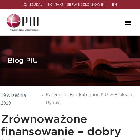
SZUKAJ
KONTAKT
SERWIS CZŁONKOWSKI
EN
Blog PIU
19 września
Kategorie:
Bez kategorii,
PIU w Brukseli,
2019
Rynek,
Zrównoważone
finansowanie – dobry