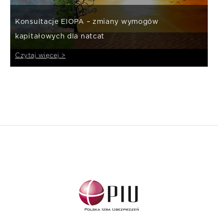
Konsultacje EIOPA – zmiany wymogów
kapitałowych dla natcat
Czytaj więcej >