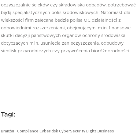
oczyszczalnie ścieków czy składowiska odpadów, potrzebować
będą specjalistycznych polis środowiskowych. Natomiast dla
większości firm zalecana będzie polisa OC działalności z
odpowiednimi rozszerzeniami, obejmującymi m.in. finansowe
skutki decyzji państwowych organów ochrony środowiska
dotyczących m.in. usunięcia zanieczyszczenia, odbudowy
siedlisk przyrodniczych czy przywrócenia bioróżnorodności.
Tagi:
BranżaIT
Compliance
CyberRisk
CyberSecurity
DigitalBusiness