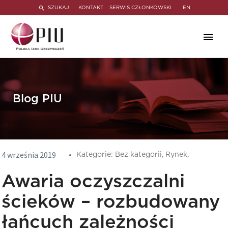
SZUKAJ
KONTAKT
SERWIS CZŁONKOWSKI
EN
Blog PIU
4 września 2019
Kategorie:
Bez kategorii,
Rynek,
Awaria oczyszczalni
ścieków – rozbudowany
łańcuch zależności