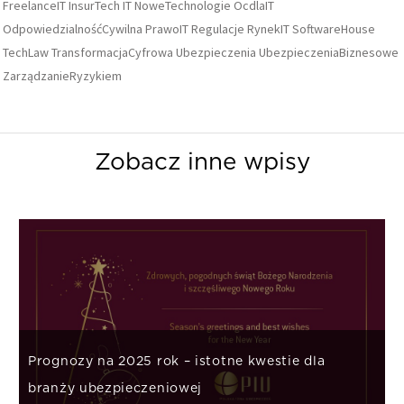
FreelanceIT
InsurTech
IT
NoweTechnologie
OcdlaIT
OdpowiedzialnośćCywilna
PrawoIT
Regulacje
RynekIT
SoftwareHouse
TechLaw
TransformacjaCyfrowa
Ubezpieczenia
UbezpieczeniaBiznesowe
ZarządzanieRyzykiem
Zobacz inne wpisy
Prognozy na 2025 rok – istotne kwestie dla
branży ubezpieczeniowej