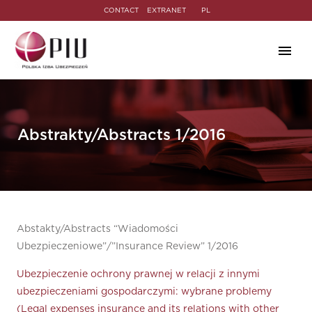
CONTACT
EXTRANET
PL
Abstrakty/Abstracts 1/2016
Abstakty/Abstracts “Wiadomości
Ubezpieczeniowe”/”Insurance Review” 1/2016
Ubezpieczenie ochrony prawnej w relacji z innymi
ubezpieczeniami gospodarczymi: wybrane problemy
(Legal expenses insurance and its relations with other