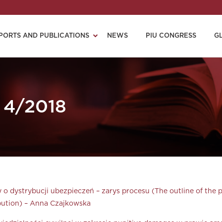
PORTS AND PUBLICATIONS
NEWS
PIU CONGRESS
G
 4/2018
 o dystrybucji ubezpieczeń – zarys procesu (The outline of the 
ribution) – Anna Czajkowska