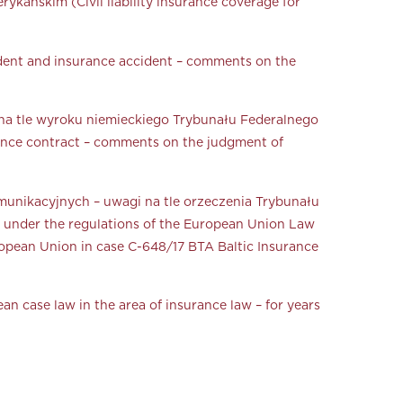
kańskim (Civil liability insurance coverage for
dent and insurance accident – comments on the
a tle wyroku niemieckiego Trybunału Federalnego
rance contract – comments on the judgment of
unikacyjnych – uwagi na tle orzeczenia Trybunału
 under the regulations of the European Union Law
uropean Union in case C-648/17 BTA Baltic Insurance
 case law in the area of insurance law – for years