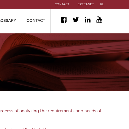
CONTACT
EXTRANET
PL
LOSSARY
CONTACT
process of analyzing the requirements and needs of