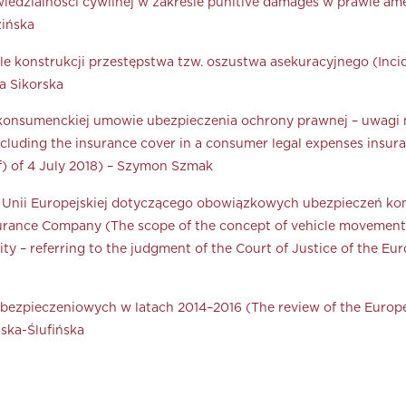
dzialności cywilnej w zakresie punitive damages w prawie amery
zińska
e konstrukcji przestępstwa tzw. oszustwa asekuracyjnego (Inci
ja Sikorska
konsumenckiej umowie ubezpieczenia ochrony prawnej – uwagi n
xcluding the insurance cover in a consumer legal expenses insu
) of 4 July 2018) – Szymon Szmak
 Unii Europejskiej dotyczącego obowiązkowych ubezpieczeń kom
surance Company (The scope of the concept of vehicle movement
lity – referring to the judgment of the Court of Justice of the E
ezpieczeniowych w latach 2014–2016 (The review of the European
ska-Ślufińska