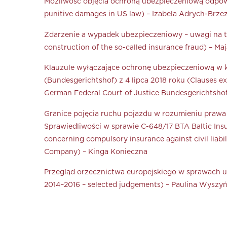
Możliwość objęcia ochroną ubezpieczeniową odpowie
punitive damages in US law) – Izabela Adrych-Brze
Zdarzenie a wypadek ubezpieczeniowy – uwagi na tl
construction of the so-called insurance fraud) – Ma
Klauzule wyłączające ochronę ubezpieczeniową w 
(Bundesgerichtshof) z 4 lipca 2018 roku (Clauses e
German Federal Court of Justice Bundesgerichtshof
Granice pojęcia ruchu pojazdu w rozumieniu prawa
Sprawiedliwości w sprawie C-648/17 BTA Baltic In
concerning compulsory insurance against civil liabi
Company) – Kinga Konieczna
Przegląd orzecznictwa europejskiego w sprawach ub
2014–2016 – selected judgements) – Paulina Wyszyń