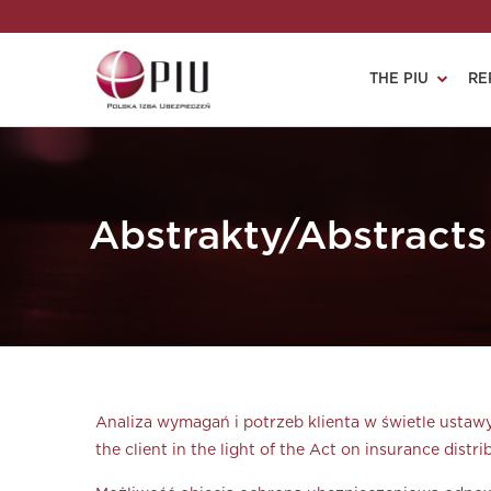
THE PIU
RE
Abstrakty/Abstracts
Analiza wymagań i potrzeb klienta w świetle ustawy
the client in the light of the Act on insurance dist