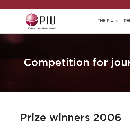
THE PIU
RE
Competition for jour
Prize winners 2006