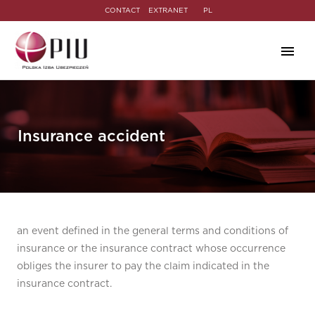
CONTACT
EXTRANET
PL
Insurance accident
an event defined in the general terms and conditions of
insurance or the insurance contract whose occurrence
obliges the insurer to pay the claim indicated in the
insurance contract.