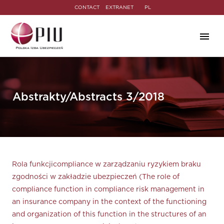
CONTACT
EXTRANET
PL
Abstrakty/Abstracts 3/2018
Rola funkcjicompliance w zarządzaniu ryzykiem braku
zgodności w zakładzie ubezpieczeń (The role of
compliance function in compliance risk management in
an insurance company in the context of the functioning
and organization of this function in the structures of an