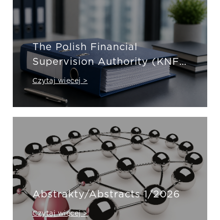
The Polish Financial
Supervision Authority (KNF)
has published
Czytaj więcej >
recommendations for
insurance companies
regarding the distribution of
insurance products
Abstrakty/Abstracts 1/2026
Czytaj więcej >