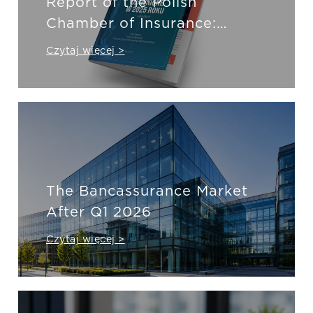
Report of the Polish
Chamber of Insurance:
Insurers reported insurance
Czytaj więcej >
fraud totalling nearly PLN
800 million in 2025
The Bancassurance Market
After Q1 2026
Czytaj więcej >