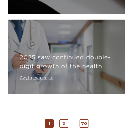
2025 saw continued double-
digit growth of the health
insurance market
Czytaj więcej >
…
1
2
70