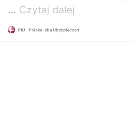
Drony
…
Czytaj dalej
uregulowane
i
obowiązkowo
PIU - Polska Izba Ubezpieczeń
ubezpieczane
od
odpowiedzialności
cywilnej
–
przedstawiliśmy
uwagi
do
projektu
ustawy